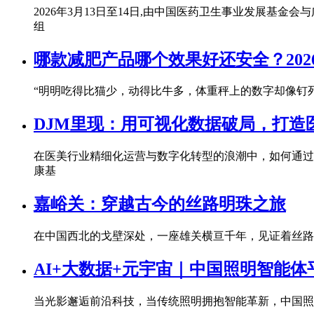
2026年3月13日至14日,由中国医药卫生事业发展基
组
​哪款减肥产品哪个效果好还安全？20
“明明吃得比猫少，动得比牛多，体重秤上的数字却像钉死
DJM里现：用可视化数据破局，打造
在医美行业精细化运营与数字化转型的浪潮中，如何通过
康基
嘉峪关：穿越古今的丝路明珠之旅
在中国西北的戈壁深处，一座雄关横亘千年，见证着丝路
AI+大数据+元宇宙｜中国照明智能体
当光影邂逅前沿科技，当传统照明拥抱智能革新，中国照