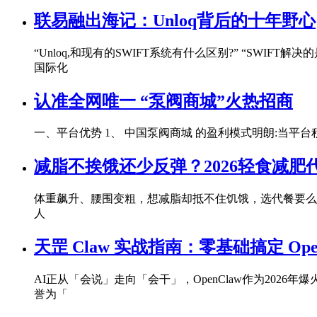
联易融出海记：Unloq背后的十年野心
“Unloq,和现有的SWIFT系统有什么区别?” “SWIF
国际化
认准全网唯一 “泵阀商城”火热招商
一、平台优势 1、 中国泵阀商城 的盈利模式明朗:当平
减脂不挨饿还少反弹？2026轻食减
体重飙升、腰围变粗，想减脂却抵不住饥饿，选代餐要么
人
天罡 Claw 实战指南：零基础搞定 Ope
AI正从「会说」走向「会干」，OpenClaw作为20
誉为「