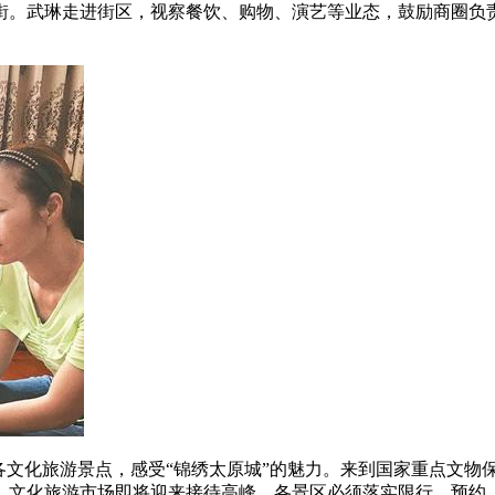
街。武琳走进街区，视察餐饮、购物、演艺等业态，鼓励商圈负
各文化旅游景点，感受“锦绣太原城”的魅力。来到国家重点文物
，文化旅游市场即将迎来接待高峰，各景区必须落实限行、预约