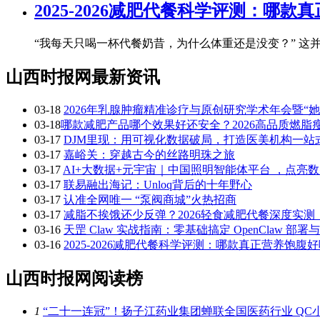
2025-2026减肥代餐科学评测：
“我每天只喝一杯代餐奶昔，为什么体重还是没变？” 
山西时报网最新资讯
03-18
2026年乳腺肿瘤精准诊疗与原创研究学术年会暨“
03-18
​哪款减肥产品哪个效果好还安全？2026高品质燃
03-17
DJM里现：用可视化数据破局，打造医美机构一站
03-17
嘉峪关：穿越古今的丝路明珠之旅
03-17
AI+大数据+元宇宙｜中国照明智能体平台 ，点亮
03-17
联易融出海记：Unloq背后的十年野心
03-17
认准全网唯一 “泵阀商城”火热招商
03-17
减脂不挨饿还少反弹？2026轻食减肥代餐深度实
03-16
天罡 Claw 实战指南：零基础搞定 OpenClaw 部署
03-16
2025-2026减肥代餐科学评测：哪款真正营养饱
山西时报网阅读榜
1
“二十一连冠”！扬子江药业集团蝉联全国医药行业 Q