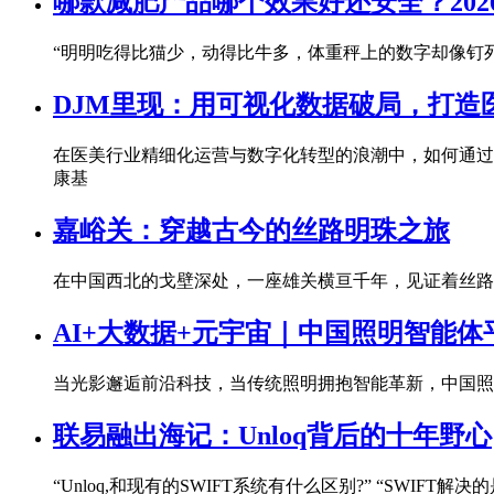
​哪款减肥产品哪个效果好还安全？20
“明明吃得比猫少，动得比牛多，体重秤上的数字却像钉死
DJM里现：用可视化数据破局，打造
在医美行业精细化运营与数字化转型的浪潮中，如何通过
康基
嘉峪关：穿越古今的丝路明珠之旅
在中国西北的戈壁深处，一座雄关横亘千年，见证着丝路
AI+大数据+元宇宙｜中国照明智能体
当光影邂逅前沿科技，当传统照明拥抱智能革新，中国照
联易融出海记：Unloq背后的十年野心
“Unloq,和现有的SWIFT系统有什么区别?” “SWIF