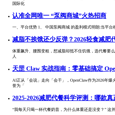
国际化
认准全网唯一 “泵阀商城”火热招商
一、平台优势 1、 中国泵阀商城 的盈利模式明朗:当平
减脂不挨饿还少反弹？2026轻食减
体重飙升、腰围变粗，想减脂却抵不住饥饿，选代餐要么
人
天罡 Claw 实战指南：零基础搞定 Ope
AI正从「会说」走向「会干」，OpenClaw作为20
誉为「
2025-2026减肥代餐科学评测：
“我每天只喝一杯代餐奶昔，为什么体重还是没变？” 