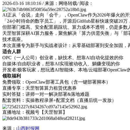
2026-03-16 18:10:16
/
来源：网络转载
/
阅读：
AI正从「会说」走向「会干」，OpenClaw作为2026年
「24小时待命的数字员工」，开源后GitHub星标快速突破20万，
但部署门槛高、安全配置易踩坑、算力成本不透明，仍是多数
天罡智算深耕AI算力服务，聚焦解决「算力供需失衡」与「部
技术底座。
本次直播专为新手与实战者设计：从零基础部署到安全加固，再
适合人群
OPC（一人公司）创业者，缺技术、想靠AI自动化提效的你
自媒体/自由职业者，想靠AI实现被动收入、躺赚变现的你
开发者/极客玩家，想玩透AI智能体、本地/云端部署OpenClaw
领取福利
免费领取：OpenClaw部署工具包（含一键部署脚本）
直播专享：天罡智算算力租赁优惠券
实时答疑：讲师一对一解决部署&落地难题
配套资料：实操教程录屏+配置文档（直播后统一发放）
直播地址：视频号【天罡智算】
来源：
山西时报网