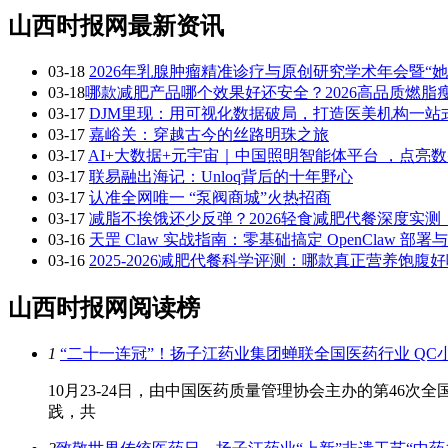
山西时报网最新资讯
03-18
2026年乳腺肿瘤精准诊疗与原创研究学术年会暨“
03-18
​哪款减肥产品哪个效果好还安全？2026高品质燃
03-17
DJM里现：用可视化数据破局，打造医美机构一站
03-17
嘉峪关：穿越古今的丝路明珠之旅
03-17
AI+大数据+元宇宙｜中国照明智能体平台 ，点亮
03-17
联易融出海记：Unloq背后的十年野心
03-17
认准全网唯一 “泵阀商城”火热招商
03-17
减脂不挨饿还少反弹？2026轻食减肥代餐深度实
03-16
天罡 Claw 实战指南：零基础搞定 OpenClaw 部署
03-16
2025-2026减肥代餐科学评测：哪款真正营养饱
山西时报网阅读榜
1
“二十一连冠”！扬子江药业集团蝉联全国医药行业 Q
10月23-24日，由中国医药质量管理协会主办的第4
践，共